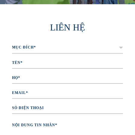
LIÊN HỆ
Mục
đích*
*
Tên*
*
Họ*
*
Email
*
Số
điện
thoại
Nội
dung
tin