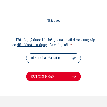
nhắn
*
*
Bắt buộc
Sự
Tôi đồng ý được liên hệ lại qua email được cung cấp
đồng
theo
điều khoản sử dụng
của chúng tôi.
*
thuận
*
ĐÍNH KÈM TÀI LIỆU
GỬI TIN NHẮN