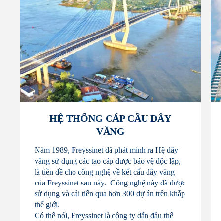
HỆ THỐNG CÁP CẦU DÂY
VĂNG
Năm
1989, Freyssinet
đã
phát
minh
ra
Hệ
dây
văng
sử
dụng
các
tao
cáp
được
bảo
vệ
độc
lập
,
là
tiền
đề
cho
công
nghệ
về
kết
cấu
dây
văng
của
Freyssinet
sau
này
.
Công
nghệ
này
đã
được
sử
dụng
và
cải
tiến
qua
hơn
300
dự
án
trên
khắp
thế
giới
.
Có thể nói, Freyssinet là công ty dẫn đầu thế