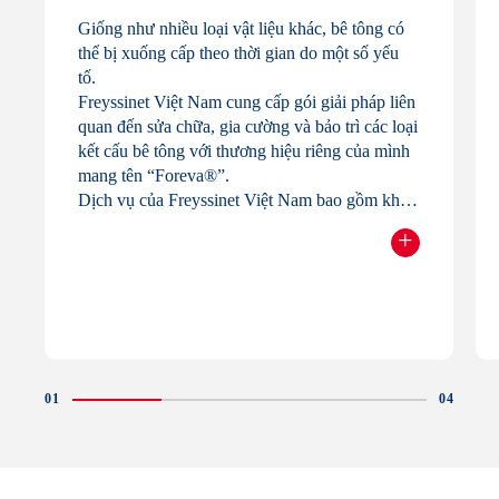
Giống như nhiều loại vật liệu khác, bê tông có
thể bị xuống cấp theo thời gian do một số yếu
tố.
Freyssinet Việt Nam cung cấp gói giải pháp liên
quan đến sửa chữa, gia cường và bảo trì các loại
kết cấu bê tông với thương hiệu riêng của mình
mang tên “Foreva®”.
Dịch vụ của Freyssinet Việt Nam bao gồm khảo
sát, đề xuất, thiết kế và triển khai thi công, đảm
+
bảo cung cấp giải pháp riêng và phù hợp cho
Readmore
từng loại dự án, nhằm nâng cao tính bền vững
và kéo dài tuổi thọ công trình.