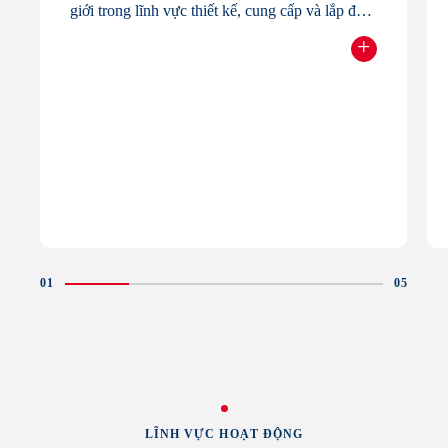
giới trong lĩnh vực thiết kế, cung cấp và lắp đặt
hệ thống cáp dây văng và hệ thống khống chế
+
rung động của kết cấu dây văng.
Readmore
Ngày nay, Freyssinet nói chung và Freyssinet
Việt Nam nói riêng đã phát triển thành công một
hệ sinh thái đa dạng chuyên môn trong lĩnh vực
xây dựng và bảo trì cầu dây văng.
LĨNH VỰC HOẠT ĐỘNG