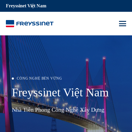
Freyssinet Việt Nam
Me
CÔNG NGHỆ BỀN VỮNG
Freyssinet Việt Nam
Nhà Tiên Phong Công Nghệ Xây Dựng